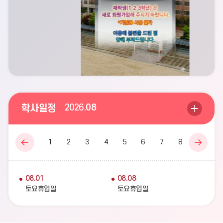
일
학사일정
2026.
08
정
더
보
1
2
3
4
5
6
7
8
9
10
기
이
다
전
음
달
달
08.01
08.08
토요휴업일
토요휴업일
08.15
08.15