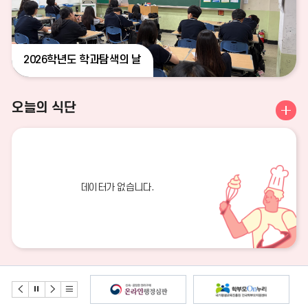
2026학년도 학과탐색의 날
오
오늘의 식단
늘
의
식
단
더
보
데이터가 없습니다.
기