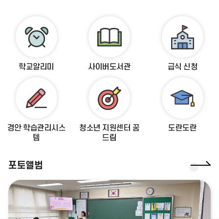
광복절
광복절
바
로
08.17
08.22
가
대체공휴일
토요휴업일
기
학교알리미
사이버도서관
급식 신청
08.29
토요휴업일
경안 학습관리시스
청소년 지원센터 꿈
도란도란
템
드림
포토앨범