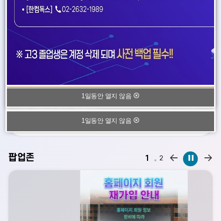
2026학년도 여름방학 안내입니다.방학 동안 유행하는 질병과 여름철
안전사고 예방에 힘써서건강하고 안전한 방학을 보내시기 바랍니다.
07.15
2026학년도 학교생활인권규정 개정안
1일동안 열지 않음
2026학년도 개정안을 안내합니다.(2026.07.13.부터 시행)
1일동안 열지 않음
팝업존
팝
팝
1
2
업
업
존
존
이
정
전
지