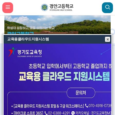
학교생활인권규정 개정 안내(새창열림)
교육용클라우드지원시스템
비
비
비
주
주
주
얼
얼
얼
공지사항
가정통신문
학생대회
이
정
다
전
지
음
07.20
2026학년도 여름방학 안내